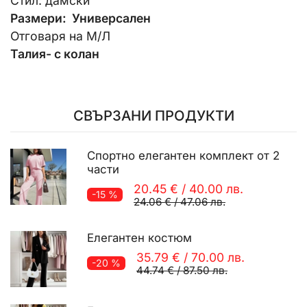
Стил: дамски
Размери: Универсален
Отговаря на М/Л
Талия- с колан
СВЪРЗАНИ ПРОДУКТИ
Спортно елегантен комплект от 2
части
20.45 €
/
40.00 лв.
-15 %
24.06 €
/
47.06 лв.
Елегантен костюм
35.79 €
/
70.00 лв.
-20 %
44.74 €
/
87.50 лв.