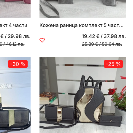
кт 4 части
Кожена раница комплект 5 части с принт
 €
/
29.98 лв.
19.42 €
/
37.98 лв.
€
/
46.12 лв.
25.89 €
/
50.64 лв.
-30 %
-25 %