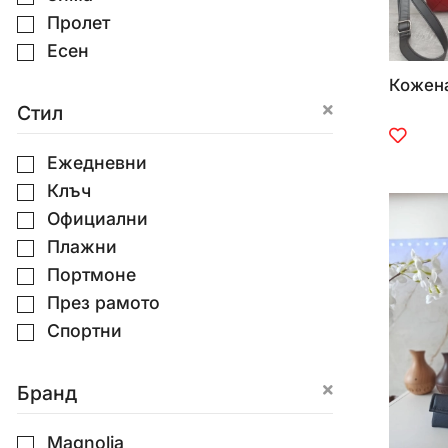
Светло син
Пролет
Тюркоазено зелен
Есен
Тревисто зелен
Кожена
Светло зелен
Стил
Зелен
Светло жълт
Ежедневни
Жълт
Клъч
Жълт
Официални
Шарен
Плажни
Портмоне
През рамото
Спортни
Бранд
Magnolia