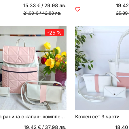
15.33 €
/
29.98 лв.
19.42
21.90 €
/
42.83 лв.
25.89
-25 %
Кожена раница с капак- комплект 4 части
Кожен сет 3 части
19.42 €
/
37.98 лв.
18.40