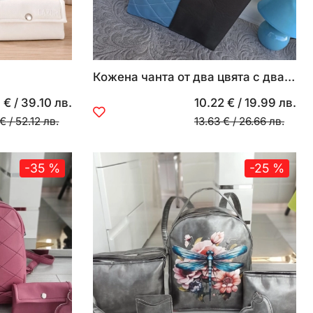
Кожена чанта от два цвята с два джоба
 €
/
39.10 лв.
10.22 €
/
19.99 лв.
 €
/
52.12 лв.
13.63 €
/
26.66 лв.
-35 %
-25 %