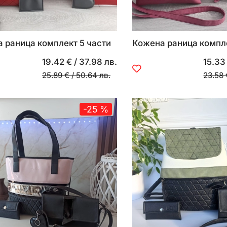
 раница комплект 5 части
Кожена раница компле
19.42 €
/
37.98 лв.
15.33
25.89 €
/
50.64 лв.
23.58 
-25 %