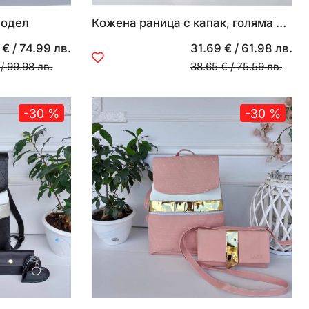
модел
Кожена раница с капак, голяма чанта, малка чанта и портмоне
 €
/
74.99 лв.
31.69 €
/
61.98 лв.
/
99.98 лв.
38.65 €
/
75.59 лв.
-30 %
-30 %