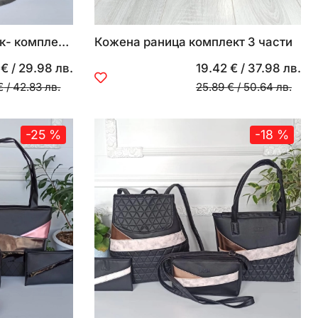
Кожена раница с капак- комплект 3 части
Кожена раница комплект 3 части
 €
/
29.98 лв.
19.42 €
/
37.98 лв.
€
/
42.83 лв.
25.89 €
/
50.64 лв.
-25 %
-18 %