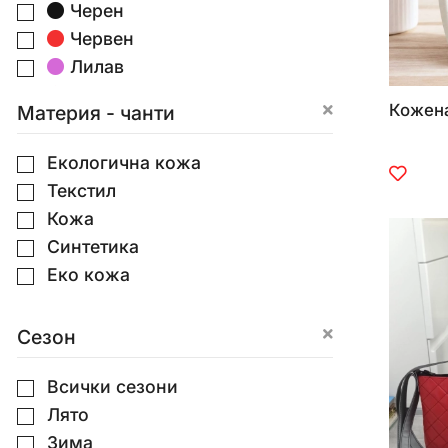
Черен
Червен
Лилав
Розов
Кожена
Материя - чанти
Тъмно бежово
Бежово
Екологична кожа
Корал
Текстил
Кафяв
Кожа
Сребрист
Синтетика
Пепел от рози
Еко кожа
Бял
Светло сив
Сезон
Тъмно син
Сив
Всички сезони
Тъмно сив
Лято
Син
Зима