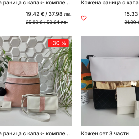
Кожена раница с капак- комплект 2 части
19.42 €
/
37.98 лв.
15.33
25.89 €
/
50.64 лв.
21.90 
-30 %
Кожена раница с капак- комплект 4 части
Кожен сет 3 части