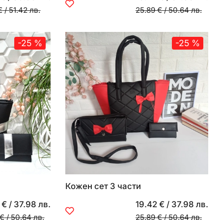
€
/
51.42 лв.
25.89 €
/
50.64 лв.
-25 %
-25 %
Кожен сет 3 части
 €
/
37.98 лв.
19.42 €
/
37.98 лв.
 €
/
50.64 лв.
25.89 €
/
50.64 лв.