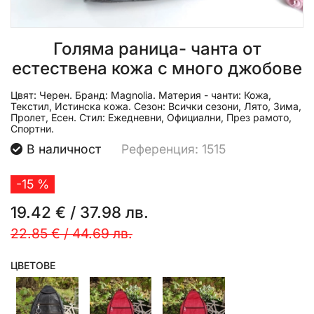
Голяма раница- чанта от
естествена кожа с много джобове
Цвят:
Черен.
Бранд:
Magnolia.
Материя - чанти:
Кожа,
Текстил, Истинска кожа.
Сезон:
Всички сезони, Лято, Зима,
Пролет, Есен.
Стил:
Ежедневни, Официални, През рамото,
Спортни.
В наличност
Референция: 1515
-15 %
19.42 €
/
37.98 лв.
22.85 €
/
44.69 лв.
ЦВЕТОВЕ