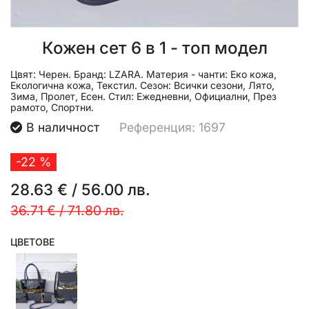
Кожен сет 6 в 1 - топ модел
Цвят:
Черен.
Бранд:
LZARA.
Материя - чанти:
Еко кожа,
Екологична кожа, Текстил.
Сезон:
Всички сезони, Лято,
Зима, Пролет, Есен.
Стил:
Ежедневни, Официални, През
рамото, Спортни.
В наличност
Референция: 1697
-22 %
28.63 €
/
56.00 лв.
36.71 €
/
71.80 лв.
ЦВЕТОВЕ