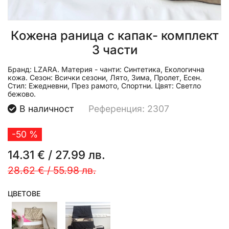
Кожена раница с капак- комплект
3 части
Бранд:
LZARA.
Материя - чанти:
Синтетика, Екологична
кожа.
Сезон:
Всички сезони, Лято, Зима, Пролет, Есен.
Стил:
Ежедневни, През рамото, Спортни.
Цвят:
Светло
бежово.
В наличност
Референция: 2307
-50 %
14.31 €
/
27.99 лв.
28.62 €
/
55.98 лв.
ЦВЕТОВЕ