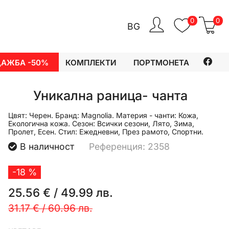
0
0
BG
ДАЖБА -50%
КОМПЛЕКТИ
ПОРТМОНЕТА
Уникална раница- чанта
Цвят:
Черен.
Бранд:
Magnolia.
Материя - чанти:
Кожа,
Екологична кожа.
Сезон:
Всички сезони, Лято, Зима,
Пролет, Есен.
Стил:
Ежедневни, През рамото, Спортни.
В наличност
Референция: 2358
-18 %
25.56 €
/
49.99 лв.
31.17 €
/
60.96 лв.