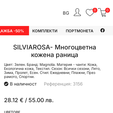
0
0
BG
ДАЖБА -50%
КОМПЛЕКТИ
ПОРТМОНЕТА
SILVIAROSA- Многоцветна
кожена раница
Цвят:
Зелен.
Бранд:
Magnolia.
Материя - чанти:
Кожа,
Екологична кожа, Текстил.
Сезон:
Всички сезони, Лято,
Зима, Пролет, Есен.
Стил:
Ежедневни, Плажни, През
рамото, Спортни.
В наличност
Референция: 3156
28.12 €
/
55.00 лв.
ЦВЕТОВЕ