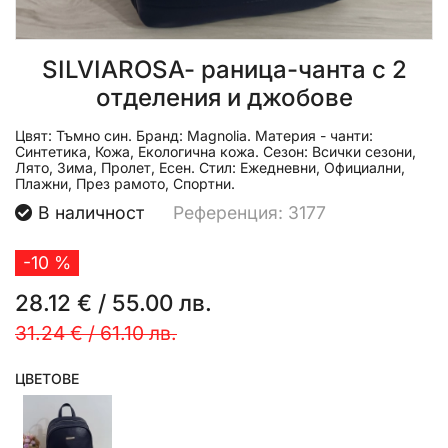
SILVIAROSA- pаница-чанта с 2
отделения и джобове
Цвят:
Тъмно син.
Бранд:
Magnolia.
Материя - чанти:
Синтетика, Кожа, Екологична кожа.
Сезон:
Всички сезони,
Лято, Зима, Пролет, Есен.
Стил:
Ежедневни, Официални,
Плажни, През рамото, Спортни.
В наличност
Референция: 3177
-10 %
28.12 €
/
55.00 лв.
31.24 €
/
61.10 лв.
ЦВЕТОВЕ