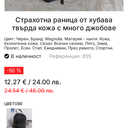
Страхотна раница от хубава
твърда кожа с много джобове
Цвят:
Черен.
Бранд:
Magnolia.
Материя - чанти:
Кожа,
Екологична кожа.
Сезон:
Всички сезони, Лято, Зима,
Пролет, Есен.
Стил:
Ежедневни, През рамото, Спортни.
В наличност
Референция: 855
-50 %
12.27 €
/
24.00 лв.
24.54 €
/
48.00 лв.
ЦВЕТОВЕ