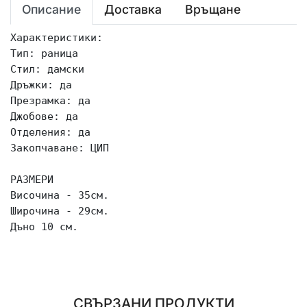
Описание
Доставка
Връщане
Характеристики:

Тип: раница 

Стил: дамски 

Дръжки: да  

Презрамка: да 

Джобове: да 

Отделения: да 

Закопчаване: ЦИП  

РАЗМЕРИ 

Височина - 35см.

Широчина - 29см.

Дъно 10 см.

СВЪРЗАНИ ПРОДУКТИ