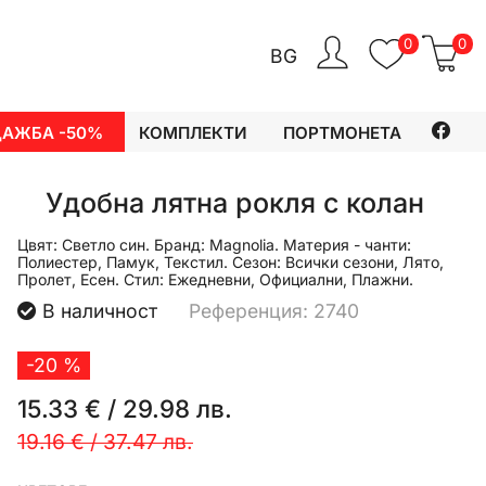
0
0
BG
ДАЖБА -50%
КОМПЛЕКТИ
ПОРТМОНЕТА
Удобна лятна рокля с колан
Цвят:
Светло син.
Бранд:
Magnolia.
Материя - чанти:
Полиестер, Памук, Текстил.
Сезон:
Всички сезони, Лято,
Пролет, Есен.
Стил:
Ежедневни, Официални, Плажни.
В наличност
Референция: 2740
-20 %
15.33 €
/
29.98 лв.
19.16 €
/
37.47 лв.