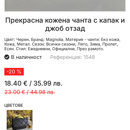
Прекрасна кожена чанта с капак и
джоб отзад
Цвят:
Черен.
Бранд:
Magnolia.
Материя - чанти:
Еко кожа,
Кожа, Метал.
Сезон:
Всички сезони, Лято, Зима, Пролет,
Есен.
Стил:
Ежедневни, Официални, През рамото.
В наличност
Референция: 1548
-20 %
18.40 €
/
35.99 лв.
23.00 €
/
44.98 лв.
ЦВЕТОВЕ