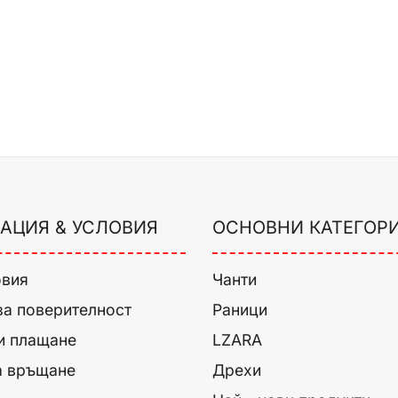
АЦИЯ & УСЛОВИЯ
ОСНОВНИ КАТЕГОР
овия
Чанти
за поверителност
Раници
и плащане
LZARA
а връщане
Дрехи