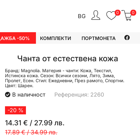
0
0
BG
ДАЖБА -50%
КОМПЛЕКТИ
ПОРТМОНЕТА
Чанта от естествена кожа
Бранд:
Magnolia.
Материя - чанти:
Кожа, Текстил,
Истинска кожа.
Сезон:
Всички сезони, Лято, Зима,
Пролет, Есен.
Стил:
Ежедневни, През рамото, Спортни.
Цвят:
Шарен.
В наличност
Референция: 2260
-20 %
14.31 €
/
27.99 лв.
17.89 €
/
34.99 лв.