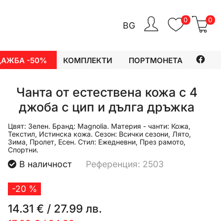
0
0
BG
ДАЖБА -50%
КОМПЛЕКТИ
ПОРТМОНЕТА
Чанта от естествена кожа с 4
джоба с цип и дълга дръжка
Цвят:
Зелен.
Бранд:
Magnolia.
Материя - чанти:
Кожа,
Текстил, Истинска кожа.
Сезон:
Всички сезони, Лято,
Зима, Пролет, Есен.
Стил:
Ежедневни, През рамото,
Спортни.
В наличност
Референция: 2503
-20 %
14.31 €
/
27.99 лв.