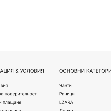
АЦИЯ & УСЛОВИЯ
ОСНОВНИ КАТЕГОР
овия
Чанти
за поверителност
Раници
и плащане
LZARA
а връщане
Дрехи