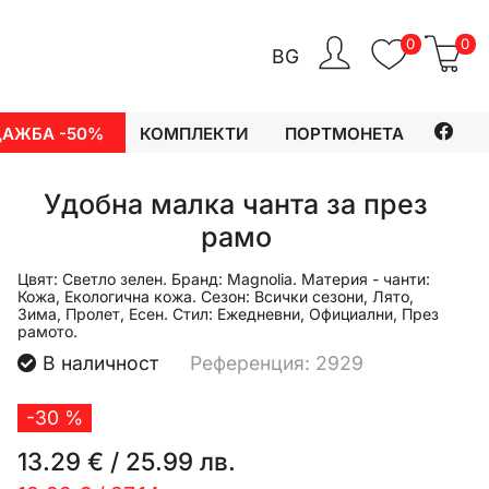
0
0
BG
ДАЖБА -50%
КОМПЛЕКТИ
ПОРТМОНЕТА
Удобна малка чанта за през
рамо
Цвят:
Светло зелен.
Бранд:
Magnolia.
Материя - чанти:
Кожа, Екологична кожа.
Сезон:
Всички сезони, Лято,
Зима, Пролет, Есен.
Стил:
Ежедневни, Официални, През
рамото.
В наличност
Референция: 2929
-30 %
13.29 €
/
25.99 лв.