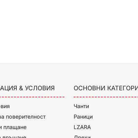
АЦИЯ & УСЛОВИЯ
ОСНОВНИ КАТЕГОР
овия
Чанти
за поверителност
Раници
и плащане
LZARA
а връщане
Дрехи