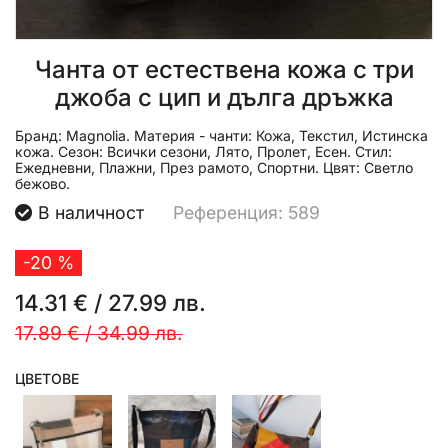
Чанта от естествена кожа с три
джоба с цип и дълга дръжка
Бранд:
Magnolia.
Материя - чанти:
Кожа, Текстил, Истинска
кожа.
Сезон:
Всички сезони, Лято, Пролет, Есен.
Стил:
Ежедневни, Плажни, През рамото, Спортни.
Цвят:
Светло
бежово.
В наличност
Референция: 589
-20 %
14.31 €
/
27.99 лв.
17.89 €
/
34.99 лв.
ЦВЕТОВЕ