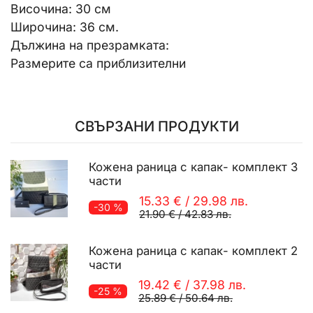
Височина: 30 см
Широчина: 36 см.
Дължина на презрамката:
Размерите са приблизителни
СВЪРЗАНИ ПРОДУКТИ
Кожена раница с капак- комплект 3
части
15.33 €
/
29.98 лв.
-30 %
21.90 €
/
42.83 лв.
Кожена раница с капак- комплект 2
части
19.42 €
/
37.98 лв.
-25 %
25.89 €
/
50.64 лв.