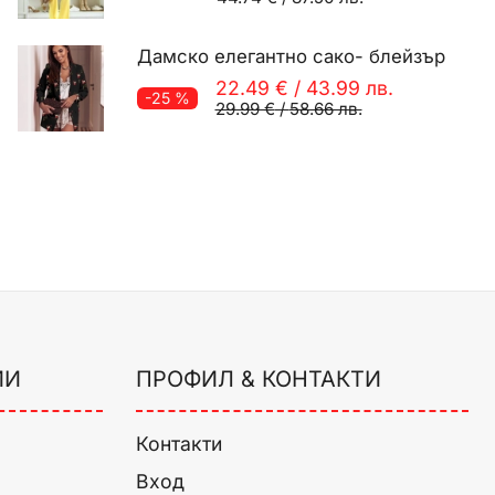
Дамско елегантно сако- блейзър
22.49 €
/
43.99 лв.
-25 %
29.99 €
/
58.66 лв.
ИИ
ПРОФИЛ & КОНТАКТИ
Контакти
Вход