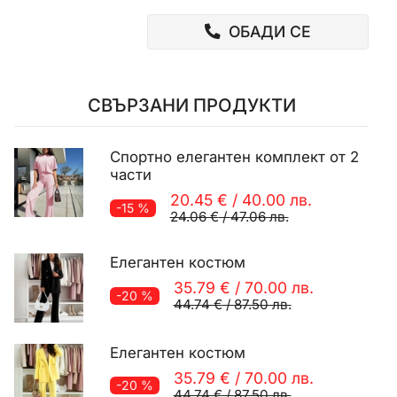
ОБАДИ СЕ
СВЪРЗАНИ ПРОДУКТИ
Спортно елегантен комплект от 2
части
20.45 €
/
40.00 лв.
-15 %
24.06 €
/
47.06 лв.
Елегантен костюм
35.79 €
/
70.00 лв.
-20 %
44.74 €
/
87.50 лв.
Елегантен костюм
35.79 €
/
70.00 лв.
-20 %
44.74 €
/
87.50 лв.