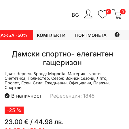
0
0
BG
ДАЖБА -50%
КОМПЛЕКТИ
ПОРТМОНЕТА
Дамски спортно- елегантен
гащеризон
Цвят:
Червен.
Бранд:
Magnolia.
Материя - чанти:
Синтетика, Полиестер.
Сезон:
Всички сезони, Лято,
Пролет, Есен.
Стил:
Ежедневни, Официални, Плажни,
Спортни.
В наличност
Референция: 1845
-25 %
23.00 €
/
44.98 лв.