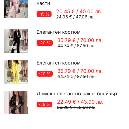
части
20.45 €
/
40.00 лв.
-15 %
24.06 €
/
47.06 лв.
Елегантен костюм
35.79 €
/
70.00 лв.
-20 %
44.74 €
/
87.50 лв.
Елегантен костюм
35.79 €
/
70.00 лв.
-20 %
44.74 €
/
87.50 лв.
Дамско елегантно сако- блейзър
22.49 €
/
43.99 лв.
-25 %
29.99 €
/
58.66 лв.