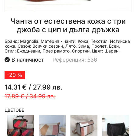
Чанта от естествена кожа с три
джоба с цип и дълга дръжка
Бранд:
Magnolia.
Материя - чанти:
Кожа, Текстил, Истинска
кожа.
Сезон:
Всички сезони, Лято, Зима, Пролет, Есен.
Стил:
Ежедневни, През рамото, Спортни.
Цвят:
Шарен.
В наличност
Референция: 536
-20 %
14.31 €
/
27.99 лв.
17.89 €
/
34.99 лв.
ЦВЕТОВЕ