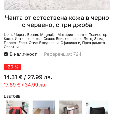
Чанта от естествена кожа в черно
с червено, с три джоба
Цвят:
Черен.
Бранд:
Magnolia.
Материя - чанти:
Полиестер,
Кожа, Истинска кожа.
Сезон:
Всички сезони, Лято, Зима,
Пролет, Есен.
Стил:
Ежедневни, Официални, През рамото,
Спортни.
В наличност
Референция: 724
-20 %
14.31 €
/
27.99 лв.
17.89 €
/
34.99 лв.
ЦВЕТОВЕ